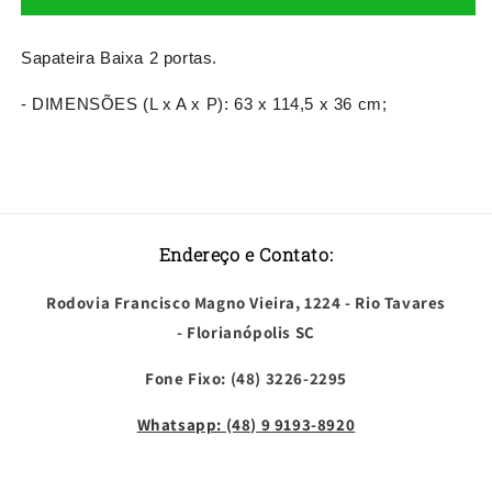
Sapateira
Sapateira
Baixa
Baixa
Alaska
Alaska
Sapateira Baixa 2 portas.
2
2
portas
portas
- DIMENSÕES (L x A x P): 63 x 114,5 x 36 cm;
Cor
Cor
Freijó
Freijó
/
/
Trend
Trend
Endereço e Contato:
Rodovia Francisco Magno Vieira, 1224 - Rio Tavares
- Florianópolis SC
Fone Fixo: (48) 3226-2295
Whatsapp: (48) 9 9193-8920