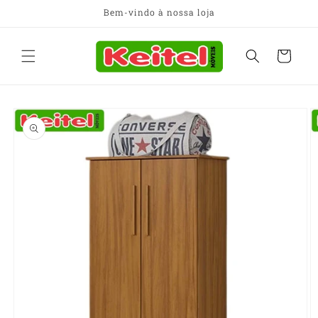
Pular
Bem-vindo à nossa loja
para o
conteúdo
Carrinho
Pular para
as
informações
do produto