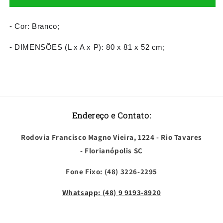
Balcão
Balcão
2
2
Portas
Portas
- Cor: Branco;
Bianca
Bianca
80
80
- DIMENSÕES (L x A x P): 80 x 81 x 52 cm;
Branco
Branco
Endereço e Contato:
Rodovia Francisco Magno Vieira, 1224 - Rio Tavares
- Florianópolis SC
Fone Fixo: (48) 3226-2295
Whatsapp: (48) 9 9193-8920