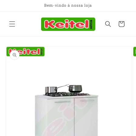
Pular
Bem-vindo à nossa loja
para o
conteúdo
Carrinho
Pular para
as
informações
do produto