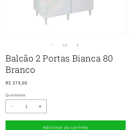
Abrir
Ab
mídia
m
1
2
de
1
/
2
na
n
janela
j
Balcão 2 Portas Bianca 80
modal
m
Branco
Preço
R$ 379,00
normal
Quantidade
Quantidade
Diminuir
Aumentar
a
a
quantidade
quantidade
de
de
Adicionar ao carrinho